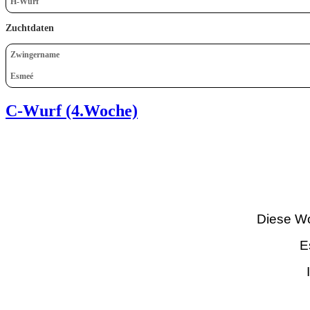
H-Wurf
Zuchtdaten
Zwingername
Esmeé
C-Wurf (4.Woche)
Diese Wo
E