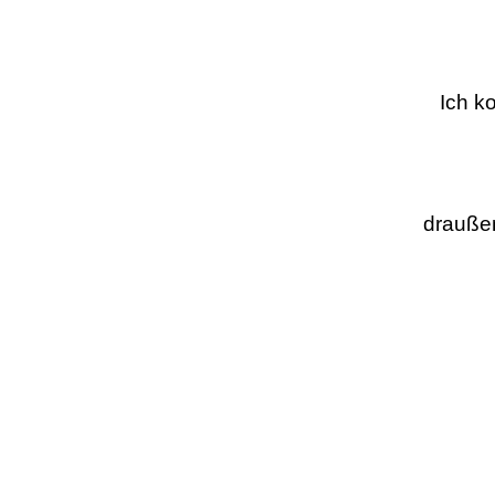
Ich k
drauße