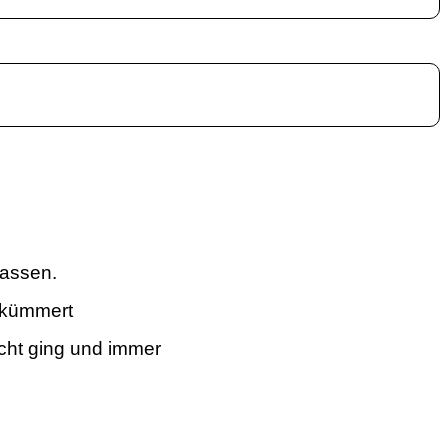
lassen.
gekümmert
cht ging und immer