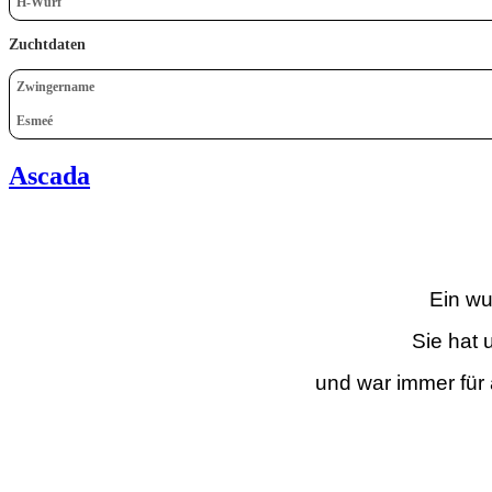
H-Wurf
Zuchtdaten
Zwingername
Esmeé
Ascada
Ein wu
Sie hat 
und war immer für