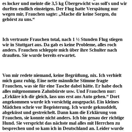
es locker und meinte die 3,5 kg Übergewicht was soll's und wir
durften endlich einsteigen. Der Flug hatte Verspätung nur
wegen mir, Frauchen sagte: „Mache dir keine Sorgen, du
gehörst zu uns.“
Ich vertraute Frauchen total, nach 1 ½ Stunden Flug stiegen
wir in Stuttgart aus. Da gab es keine Probleme, alles roch
anders. Frauchen schleppte mich über ihre Schulter nach
draußen. Sie wurde bereits erwartet.
Von mir redete niemand, keine Begrüßung, nix. Ich verhielt
mich ganz ruhig. Eine nette männliche Stimme fragte
Frauchen, was sie für eine Tasche dabei hätte. Er habe doch
alles mitgenommen Zahnbürste usw. Und Frauchen nur:
„Erkläre ich dir gleich, lass uns erst ans Auto gehen.“ Dort
angekommen wurde ich vorsichtig ausgepackt. Ein kleines
Mädchen schrie vor Begeisterung. Ich wurde geknuddelt,
abgeküsst und gestreichelt. Dann kam die Erklärung von
Frauchen, sie konnte nicht anders. Ich bin genau der richtige
Hund. Sie verspricht das nächste mal alles mit Herrchen zu
besprechen und so kam ich in Deutschland an. Leider wurde