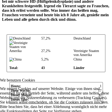
bei mir schwere HD (Hüftgelenkdysplasie) und andere
Krankheiten festgestellt. Irgend ein Tierarzt sagte zu Frauchen,
dass ich erlöst werden sollte. Was immer das heißen mag,
Frauchen verneinte und heute bin ich 8 Jahre alt, genieße mein
Leben und alle gehen durch dick und dünn.
57,2%
Deutschland
27,2%
Vereinigte Staaten
von Amerika
5,2%
China
Total:
43
Länder
Wir benutzen Cookies
Heute:
1
Wir nutzen Cookies auf unserer Website. Einige von ihnen sind
Diese Woche:
17
essenziell für den Betrieb der Seite, während andere uns helfen, diese
Dieser Monat:
30
Website und die Nutzererfahrung zu verbessern (Tracking Cookies).
Dieses Jahr:
3.011
Sie können selbst entscheiden, ob Sie die Cookies zulassen möchten.
Bitte beachten Sie, dass bei einer Ablehnung womöglich nicht mehr
alle Funktionalitäten der Seite zur Verfügung stehen.