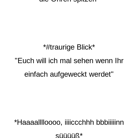
*#traurige Blick*
"Euch will ich mal sehen wenn Ihr
einfach aufgeweckt werdet"
*Haaaalllloooo, iiiiccchhh bbbiiiiinn
süüüüß*