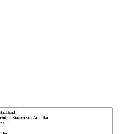
tschland
einigte Staaten von Amerika
ina
nder