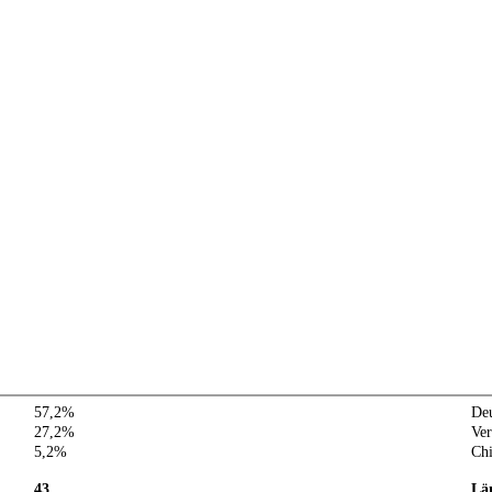
57,2%
Deu
27,2%
Ver
5,2%
Ch
43
Lä